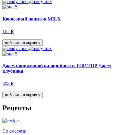
5
Кокосовый напиток MILX
162 ₽
добавить
в корзину
5
Джем пониженной калорийности TОР-TОР Джем
клубника
308 ₽
добавить
в корзину
Рецепты
Со смесями